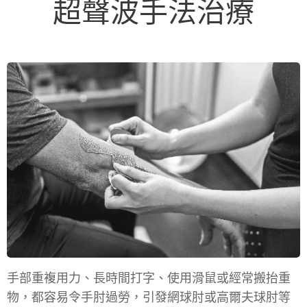
超聲波手法治療
手部重複用力、長時間打字、使用滑鼠或經常搬抬重
物，都容易令手肘過勞，引發
網球肘
或
高爾夫球肘
等